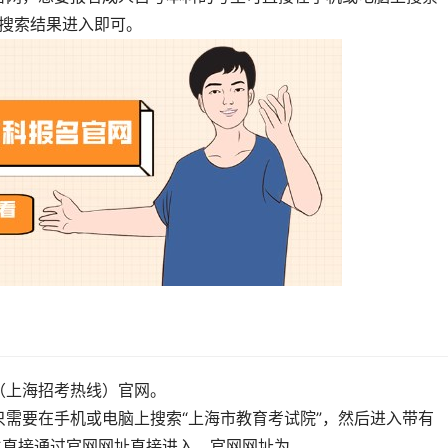
的搜索结果进入即可。
（上海招考热线）官网。
需要在手机或电脑上搜索“上海市教育考试院”，然后进入带有
生直接通过官网网址直接进入，官网网址为