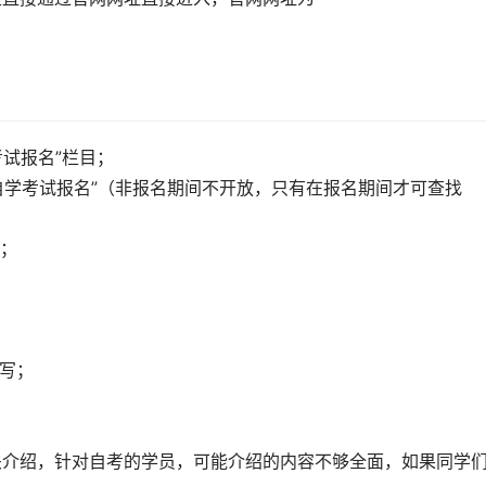
试报名”栏目；
育自学考试报名”（非报名期间不开放，只有在报名期间才可查找
号；
写；
关介绍，针对自考的学员，可能介绍的内容不够全面，如果同学