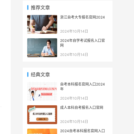
推荐文章
浙江自考大专报名官网2024
2024年10月14日
2024年自学考试报名入口官
网
2024年10月14日
经典文章
自考本科报名官网入口2024
年
2024年10月14日
成人本科自考报名入口官网
2024年10月14日
2024自考本科报名官网入口