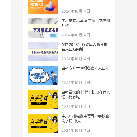
2024年10月14日
学习形式怎么填 学历形式有哪
几种
2024年10月14日
全国2023年各省成人高考报
名入口及网址
2024年10月14日
自考专升本网报名官网入口网
址
2024年10月14日
自考最快的十个证书 现在什么
证书比较吃
2024年10月14日
中央广播电视中等专业学校查
询学籍 中央
们
2024年10月14日