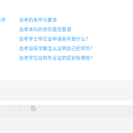
条件
自考的条件与要求
自考本科的学历是否靠谱
自考学士学位证申请条件是什么？
自考没有学籍怎么证明自己的学历？
自考学位证和毕业证的区别有哪些？
0
本科
专升本
自考大专
学历提升
成绩查询
自考政策
所有
XML地图